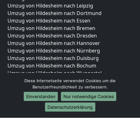
Umzug von Hildesheim nach Leipzig
Umzug von Hildesheim nach Dortmund
Umzug von Hildesheim nach Essen
Umzug von Hildesheim nach Bremen
Umzug von Hildesheim nach Dresden
Umzug von Hildesheim nach Hannover
Umzug von Hildesheim nach Nürnberg
Umzug von Hildesheim nach Duisburg
Umzug von Hildesheim nach Bochum
Umzug von Hildesheim nach Wuppertal
Umzug von Hildesheim nach Bielefeld
Diese Internetseite verwendet Cookies um die
Benutzerfreundlichkeit zu verbessern.
Umzug von Hildesheim nach Bonn
Umzug von Hildesheim nach Münster
Einverstanden
Nur notwendige Cookies
Internationale-Umzüge
Datenschutzerklärung
Umzug von Hildesheim nach Brasilien
Umzug von Hildesheim nach Brunei Darussalam
Umzug von Hildesheim nach Burkina Faso