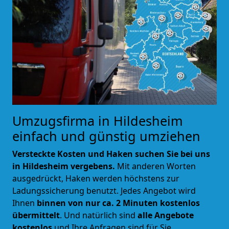
Umzugsfirma in Hildesheim
einfach und günstig umziehen
Versteckte Kosten und Haken suchen Sie bei uns
in Hildesheim vergebens.
Mit anderen Worten
ausgedrückt, Haken werden höchstens zur
Ladungssicherung benutzt. Jedes Angebot wird
Ihnen
binnen von nur ca. 2 Minuten kostenlos
übermittelt
. Und natürlich sind
alle Angebote
kostenlos
und Ihre Anfragen sind für Sie