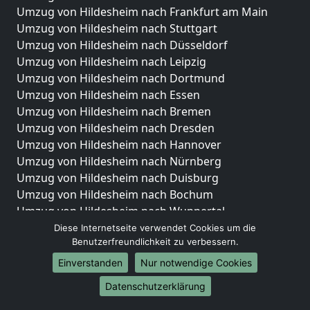
Umzug von Hildesheim nach Frankfurt am Main
Umzug von Hildesheim nach Stuttgart
Umzug von Hildesheim nach Düsseldorf
Umzug von Hildesheim nach Leipzig
Umzug von Hildesheim nach Dortmund
Umzug von Hildesheim nach Essen
Umzug von Hildesheim nach Bremen
Umzug von Hildesheim nach Dresden
Umzug von Hildesheim nach Hannover
Umzug von Hildesheim nach Nürnberg
Umzug von Hildesheim nach Duisburg
Umzug von Hildesheim nach Bochum
Umzug von Hildesheim nach Wuppertal
Umzug von Hildesheim nach Bielefeld
Diese Internetseite verwendet Cookies um die
Benutzerfreundlichkeit zu verbessern.
Umzug von Hildesheim nach Bonn
Umzug von Hildesheim nach Münster
Einverstanden
Nur notwendige Cookies
Internationale-Umzüge
Datenschutzerklärung