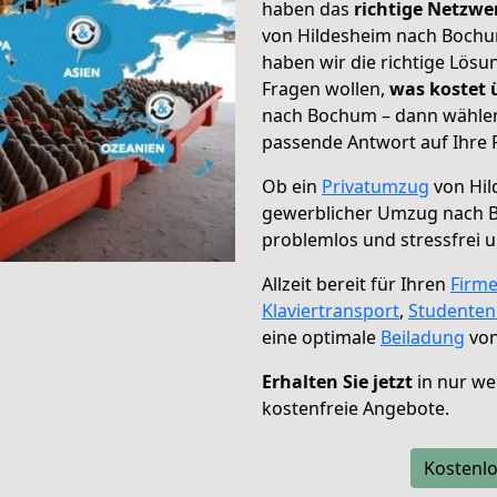
haben das
richtige Netzw
von Hildesheim nach Bochum
haben wir die richtige Lösu
Fragen wollen,
was kostet
nach Bochum – dann wählen 
passende Antwort auf Ihre 
Ob ein
Privatumzug
von Hil
gewerblicher Umzug nach
problemlos und stressfrei 
Allzeit bereit für Ihren
Firm
Klaviertransport
,
Studente
eine optimale
Beiladung
von
Erhalten Sie jetzt
in nur we
kostenfreie Angebote.
Kostenlo