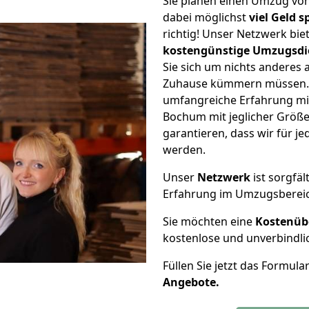
Sie planen einen Umzug v
dabei möglichst
viel Geld 
richtig! Unser Netzwerk bi
kostengünstige Umzugsdi
Sie sich um nichts anderes 
Zuhause kümmern müssen. W
umfangreiche Erfahrung m
Bochum mit jeglicher Größ
garantieren, dass wir für j
werden.
Unser
Netzwerk
ist sorgfäl
Erfahrung im Umzugsberei
Sie möchten eine
Kostenüb
kostenlose und unverbindli
Füllen Sie jetzt das Formula
Angebote.