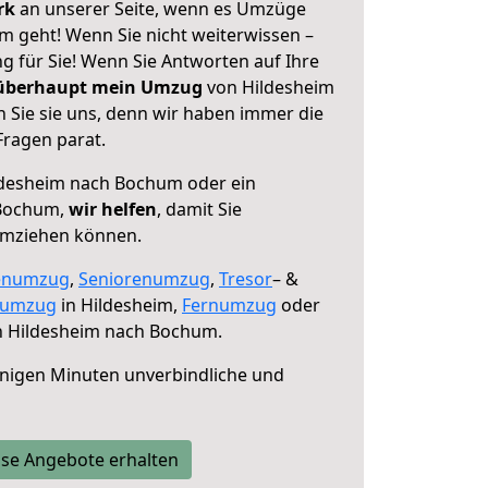
erk
an unserer Seite, wenn es Umzüge
 geht! Wenn Sie nicht weiterwissen –
ng für Sie! Wenn Sie Antworten auf Ihre
 überhaupt mein Umzug
von Hildesheim
Sie sie uns, denn wir haben immer die
Fragen parat.
desheim nach Bochum oder ein
 Bochum,
wir helfen
, damit Sie
umziehen können.
enumzug
,
Seniorenumzug
,
Tresor
– &
numzug
in Hildesheim,
Fernumzug
oder
 Hildesheim nach Bochum.
nigen Minuten unverbindliche und
se Angebote erhalten