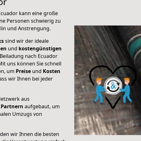
or
 Ecuador kann eine große
ene Personen schwierig zu
plin und Anstrengung.
ks
sind wir der ideale
ien
und
kostengünstigen
e Beiladung nach Ecuador
it uns können Sie schnell
ten, um
Preise
und
Kosten
dass wir Ihnen bei jeder
Netzwerk aus
Partnern
aufgebaut, um
onalen Umzugs von
den wir Ihnen die besten