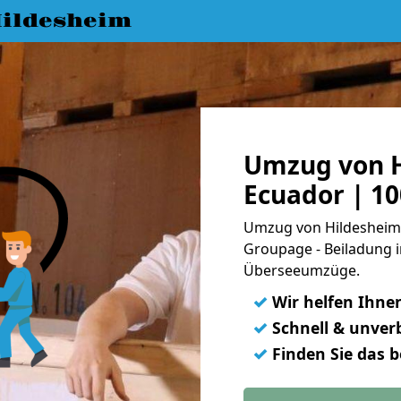
ildesheim
Umzug von H
Ecuador | 1
Umzug von Hildesheim 
Groupage - Beiladung i
Überseeumzüge.
✓
Wir helfen Ihne
✓
Schnell & unverb
✓
Finden Sie das 