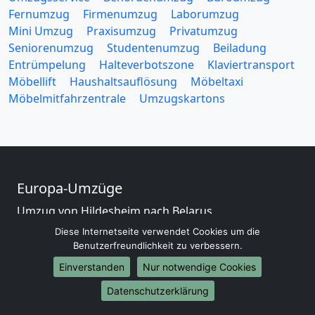
Fernumzug
Firmenumzug
Laborumzug
Mini Umzug
Praxisumzug
Privatumzug
Seniorenumzug
Studentenumzug
Beiladung
Entrümpelung
Halteverbotszone
Klaviertransport
Möbellift
Haushaltsauflösung
Möbeltaxi
Möbelmitfahrzentrale
Umzugskartons
Europa-Umzüge
Umzug von Hildesheim nach Belarus
Umzug von Hildesheim nach Belgien
Diese Internetseite verwendet Cookies um die
Umzug von Hildesheim nach Bulgarien
Benutzerfreundlichkeit zu verbessern.
Umzug von Hildesheim nach Dänemark
Einverstanden
Nur notwendige Cookies
Umzug von Hildesheim nach England
Datenschutzerklärung
Umzug von Hildesheim nach Portugal
Umzug von Hildesheim nach Bosnien