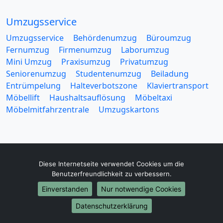
Umzugsservice
Umzugsservice
Behördenumzug
Büroumzug
Fernumzug
Firmenumzug
Laborumzug
Mini Umzug
Praxisumzug
Privatumzug
Seniorenumzug
Studentenumzug
Beiladung
Entrümpelung
Halteverbotszone
Klaviertransport
Möbellift
Haushaltsauflösung
Möbeltaxi
Möbelmitfahrzentrale
Umzugskartons
Diese Internetseite verwendet Cookies um die
Europa-Umzüge
Benutzerfreundlichkeit zu verbessern.
Umzug von Hildesheim nach Belarus
Einverstanden
Nur notwendige Cookies
Umzug von Hildesheim nach Belgien
Datenschutzerklärung
Umzug von Hildesheim nach Bulgarien