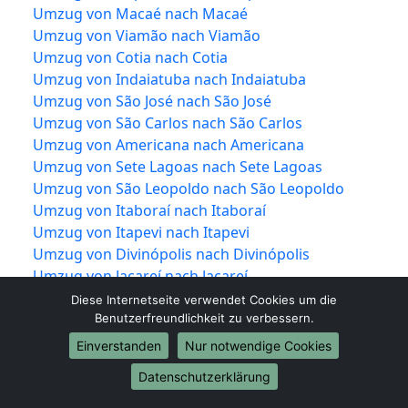
Umzug von Macaé nach Macaé
Umzug von Viamão nach Viamão
Umzug von Cotia nach Cotia
Umzug von Indaiatuba nach Indaiatuba
Umzug von São José nach São José
Umzug von São Carlos nach São Carlos
Umzug von Americana nach Americana
Umzug von Sete Lagoas nach Sete Lagoas
Umzug von São Leopoldo nach São Leopoldo
Umzug von Itaboraí nach Itaboraí
Umzug von Itapevi nach Itapevi
Umzug von Divinópolis nach Divinópolis
Umzug von Jacareí nach Jacareí
Umzug von Colombo nach Colombo
Diese Internetseite verwendet Cookies um die
Umzug von Magé nach Magé
Benutzerfreundlichkeit zu verbessern.
Umzug von Marília nach Marília
Einverstanden
Nur notwendige Cookies
Umzug von Araraquara nach Araraquara
Datenschutzerklärung
Umzug von Maracanaú nach Maracanaú
Umzug von Hortolândia nach Hortolândia