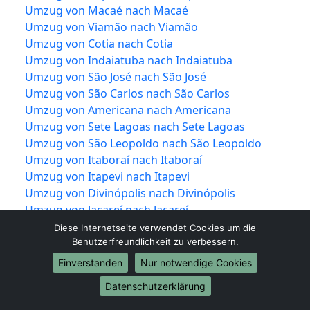
Umzug von Macaé nach Macaé
Umzug von Viamão nach Viamão
Umzug von Cotia nach Cotia
Umzug von Indaiatuba nach Indaiatuba
Umzug von São José nach São José
Umzug von São Carlos nach São Carlos
Umzug von Americana nach Americana
Umzug von Sete Lagoas nach Sete Lagoas
Umzug von São Leopoldo nach São Leopoldo
Umzug von Itaboraí nach Itaboraí
Umzug von Itapevi nach Itapevi
Umzug von Divinópolis nach Divinópolis
Umzug von Jacareí nach Jacareí
Umzug von Colombo nach Colombo
Diese Internetseite verwendet Cookies um die
Umzug von Magé nach Magé
Benutzerfreundlichkeit zu verbessern.
Umzug von Marília nach Marília
Einverstanden
Nur notwendige Cookies
Umzug von Araraquara nach Araraquara
Datenschutzerklärung
Umzug von Maracanaú nach Maracanaú
Umzug von Hortolândia nach Hortolândia