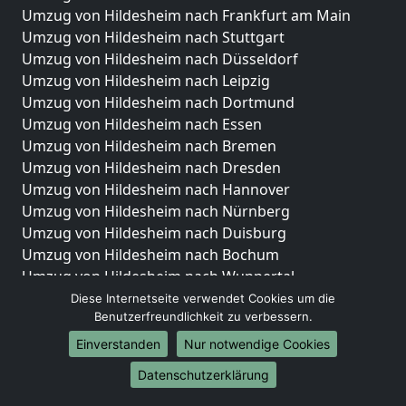
Umzug von Hildesheim nach Frankfurt am Main
Umzug von Hildesheim nach Stuttgart
Umzug von Hildesheim nach Düsseldorf
Umzug von Hildesheim nach Leipzig
Umzug von Hildesheim nach Dortmund
Umzug von Hildesheim nach Essen
Umzug von Hildesheim nach Bremen
Umzug von Hildesheim nach Dresden
Umzug von Hildesheim nach Hannover
Umzug von Hildesheim nach Nürnberg
Umzug von Hildesheim nach Duisburg
Umzug von Hildesheim nach Bochum
Umzug von Hildesheim nach Wuppertal
Umzug von Hildesheim nach Bielefeld
Diese Internetseite verwendet Cookies um die
Benutzerfreundlichkeit zu verbessern.
Umzug von Hildesheim nach Bonn
Umzug von Hildesheim nach Münster
Einverstanden
Nur notwendige Cookies
Internationale-Umzüge
Datenschutzerklärung