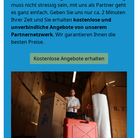
muss nicht stressig sein, mit uns als Partner geht
es ganz einfach. Geben Sie uns nur ca. 2 Minuten
Ihrer Zeit und Sie erhalten
kostenlose und
unverbindliche
Angebote von unserem
Partnernetzwerk
. Wir garantieren Ihnen die
besten Preise.
Kostenlose Angebote erhalten