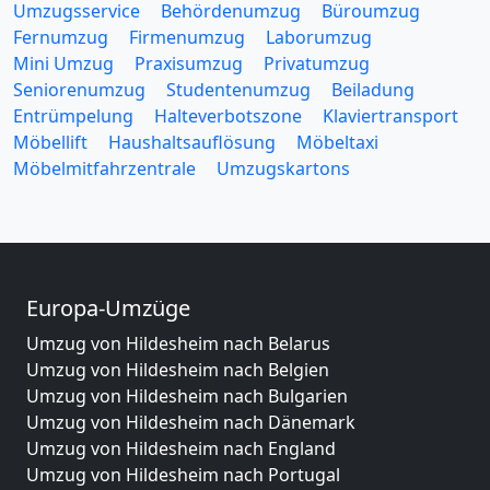
Umzugsservice
Behördenumzug
Büroumzug
Fernumzug
Firmenumzug
Laborumzug
Mini Umzug
Praxisumzug
Privatumzug
Seniorenumzug
Studentenumzug
Beiladung
Entrümpelung
Halteverbotszone
Klaviertransport
Möbellift
Haushaltsauflösung
Möbeltaxi
Möbelmitfahrzentrale
Umzugskartons
Europa-Umzüge
Umzug von Hildesheim nach Belarus
Umzug von Hildesheim nach Belgien
Umzug von Hildesheim nach Bulgarien
Umzug von Hildesheim nach Dänemark
Umzug von Hildesheim nach England
Umzug von Hildesheim nach Portugal