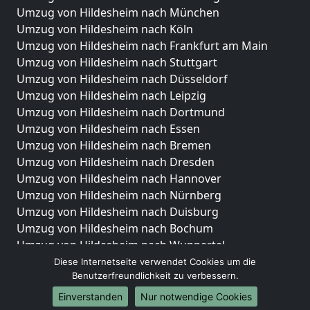
Umzug von Hildesheim nach München
Umzug von Hildesheim nach Köln
Umzug von Hildesheim nach Frankfurt am Main
Umzug von Hildesheim nach Stuttgart
Umzug von Hildesheim nach Düsseldorf
Umzug von Hildesheim nach Leipzig
Umzug von Hildesheim nach Dortmund
Umzug von Hildesheim nach Essen
Umzug von Hildesheim nach Bremen
Umzug von Hildesheim nach Dresden
Umzug von Hildesheim nach Hannover
Umzug von Hildesheim nach Nürnberg
Umzug von Hildesheim nach Duisburg
Umzug von Hildesheim nach Bochum
Umzug von Hildesheim nach Wuppertal
Umzug von Hildesheim nach Bielefeld
Diese Internetseite verwendet Cookies um die
Benutzerfreundlichkeit zu verbessern.
Umzug von Hildesheim nach Bonn
Umzug von Hildesheim nach Münster
Einverstanden
Nur notwendige Cookies