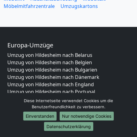
Möbelmitfahrzentrale
Umzugskartons
Europa-Umzüge
Umzug von Hildesheim nach Belarus
Umzug von Hildesheim nach Belgien
Umzug von Hildesheim nach Bulgarien
Umzug von Hildesheim nach Dänemark
Umzug von Hildesheim nach England
Umzug von Hildesheim nach Portugal
Umzug von Hildesheim nach Bosnien
Diese Internetseite verwendet Cookies um die
und Herzegowina
Benutzerfreundlichkeit zu verbessern.
Umzug von Hildesheim nach Irland
Einverstanden
Nur notwendige Cookies
Umzug von Hildesheim nach Lettland
Datenschutzerklärung
Umzug von Hildesheim nach Zypern
Umzug von Hildesheim nach Kroatien