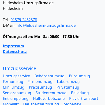
Hildesheim-Umzugsfirma.de
Hildesheim
Tel.:
01579-2482378
E-Mail:
info@hildesheim-umzugsfirma.de
Öffnungszeiten:
Mo - Sa: 06:00 - 17:30 Uhr
Impressum
Datenschutz
Umzugsservice
Umzugsservice
Behördenumzug
Büroumzug
Fernumzug
Firmenumzug
Laborumzug
Mini Umzug
Praxisumzug
Privatumzug
Seniorenumzug
Studentenumzug
Beiladung
Entrümpelung
Halteverbotszone
Klaviertransport
Möbellift
Haushaltsauflösung
Möbeltaxi