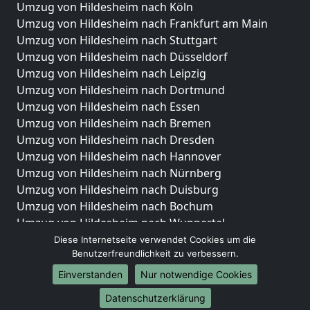
Umzug von Hildesheim nach Köln
Umzug von Hildesheim nach Frankfurt am Main
Umzug von Hildesheim nach Stuttgart
Umzug von Hildesheim nach Düsseldorf
Umzug von Hildesheim nach Leipzig
Umzug von Hildesheim nach Dortmund
Umzug von Hildesheim nach Essen
Umzug von Hildesheim nach Bremen
Umzug von Hildesheim nach Dresden
Umzug von Hildesheim nach Hannover
Umzug von Hildesheim nach Nürnberg
Umzug von Hildesheim nach Duisburg
Umzug von Hildesheim nach Bochum
Umzug von Hildesheim nach Wuppertal
Umzug von Hildesheim nach Bielefeld
Diese Internetseite verwendet Cookies um die
Benutzerfreundlichkeit zu verbessern.
Umzug von Hildesheim nach Bonn
Umzug von Hildesheim nach Münster
Einverstanden
Nur notwendige Cookies
Internationale-Umzüge
Datenschutzerklärung