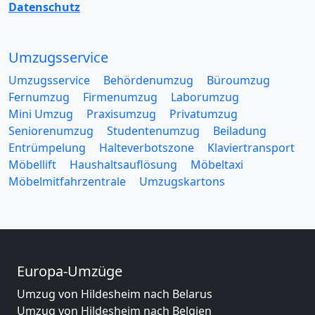
Datenschutz
Umzugsservice
Umzugsservice
Behördenumzug
Büroumzug
Fernumzug
Firmenumzug
Laborumzug
Mini Umzug
Praxisumzug
Privatumzug
Seniorenumzug
Studentenumzug
Beiladung
Entrümpelung
Halteverbotszone
Klaviertransport
Möbellift
Haushaltsauflösung
Möbeltaxi
Möbelmitfahrzentrale
Umzugskartons
Europa-Umzüge
Umzug von Hildesheim nach Belarus
Umzug von Hildesheim nach Belgien