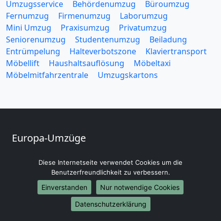
Umzugsservice
Behördenumzug
Büroumzug
Fernumzug
Firmenumzug
Laborumzug
Mini Umzug
Praxisumzug
Privatumzug
Seniorenumzug
Studentenumzug
Beiladung
Entrümpelung
Halteverbotszone
Klaviertransport
Möbellift
Haushaltsauflösung
Möbeltaxi
Möbelmitfahrzentrale
Umzugskartons
Europa-Umzüge
Umzug von Hildesheim nach Belarus
Diese Internetseite verwendet Cookies um die
Umzug von Hildesheim nach Belgien
Benutzerfreundlichkeit zu verbessern.
Umzug von Hildesheim nach Bulgarien
Einverstanden
Nur notwendige Cookies
Umzug von Hildesheim nach Dänemark
Umzug von Hildesheim nach England
Datenschutzerklärung
Umzug von Hildesheim nach Portugal