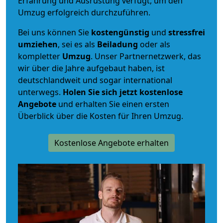
Erfahrung und Ausrüstung verfügt, um den
Umzug erfolgreich durchzuführen.
Bei uns können Sie
kostengünstig
und
stressfrei
umziehen
, sei es als
Beiladung
oder als
kompletter
Umzug
. Unser Partnernetzwerk, das
wir über die Jahre aufgebaut haben, ist
deutschlandweit und sogar international
unterwegs.
Holen Sie sich jetzt kostenlose
Angebote
und erhalten Sie einen ersten
Überblick über die Kosten für Ihren Umzug.
Kostenlose Angebote erhalten