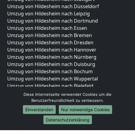
Umzug von Hildesheim nach Düsseldorf
Umzug von Hildesheim nach Leipzig
Umzug von Hildesheim nach Dortmund
Umzug von Hildesheim nach Essen
Umzug von Hildesheim nach Bremen
Umzug von Hildesheim nach Dresden
Umzug von Hildesheim nach Hannover
Umzug von Hildesheim nach Nürnberg
Umzug von Hildesheim nach Duisburg
Umzug von Hildesheim nach Bochum
Umzug von Hildesheim nach Wuppertal
Umzug von Hildesheim nach Bielefeld
Umzug von Hildesheim nach Bonn
Diese Internetseite verwendet Cookies um die
Umzug von Hildesheim nach Münster
Benutzerfreundlichkeit zu verbessern.
Einverstanden
Nur notwendige Cookies
Internationale-Umzüge
Datenschutzerklärung
Umzug von Hildesheim nach Brasilien
Umzug von Hildesheim nach Brunei Darussalam