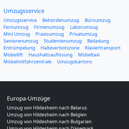
Umzugsservice
Umzugsservice
Behördenumzug
Büroumzug
Fernumzug
Firmenumzug
Laborumzug
Mini Umzug
Praxisumzug
Privatumzug
Seniorenumzug
Studentenumzug
Beiladung
Entrümpelung
Halteverbotszone
Klaviertransport
Möbellift
Haushaltsauflösung
Möbeltaxi
Möbelmitfahrzentrale
Umzugskartons
Europa-Umzüge
Umzug von Hildesheim nach Belarus
Umzug von Hildesheim nach Belgien
Umzug von Hildesheim nach Bulgarien
Umzug von Hildesheim nach Dänemark