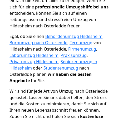
einfach die Zeit, um alles zu erledigen. Wenn Sie
sich für eine
professionelle Umzugshilfe bei uns
entscheiden, können Sie sich auf einen
reibungslosen und stressfreien Umzug von
Hildesheim nach Osterledde freuen.
Egal, ob Sie einen
Behördenumzug Hildesheim
,
Büroumzug nach Osterledde
,
Fernumzug
von
Hildesheim nach Osterledde,
Firmenumzug
,
Laborumzug Hildesheim
,
Praxisumzug
,
Privatumzug Hildesheim
,
Seniorenumzug in
Hildesheim
oder
Studentenumzug
nach
Osterledde planen
wir haben die besten
Angebote
für Sie.
Wir sind für jede Art von Umzug nach Osterledde
gerüstet. Lassen Sie uns dabei helfen, den Stress
und die Kosten zu minimieren, damit Sie sich auf
Ihren neuen Lebensabschnitt freuen können.
Zögern Sie nicht und holen Sie sich
kostenlose