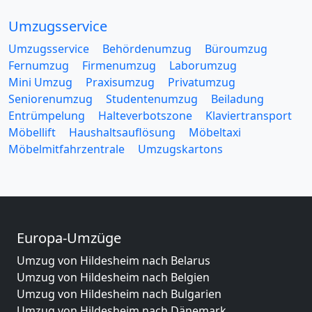
Umzugsservice
Umzugsservice
Behördenumzug
Büroumzug
Fernumzug
Firmenumzug
Laborumzug
Mini Umzug
Praxisumzug
Privatumzug
Seniorenumzug
Studentenumzug
Beiladung
Entrümpelung
Halteverbotszone
Klaviertransport
Möbellift
Haushaltsauflösung
Möbeltaxi
Möbelmitfahrzentrale
Umzugskartons
Europa-Umzüge
Umzug von Hildesheim nach Belarus
Umzug von Hildesheim nach Belgien
Umzug von Hildesheim nach Bulgarien
Umzug von Hildesheim nach Dänemark