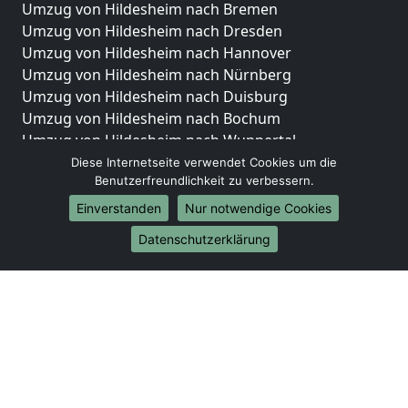
Umzug von Hildesheim nach Bremen
Umzug von Hildesheim nach Dresden
Umzug von Hildesheim nach Hannover
Umzug von Hildesheim nach Nürnberg
Umzug von Hildesheim nach Duisburg
Umzug von Hildesheim nach Bochum
Umzug von Hildesheim nach Wuppertal
Umzug von Hildesheim nach Bielefeld
Diese Internetseite verwendet Cookies um die
Benutzerfreundlichkeit zu verbessern.
Umzug von Hildesheim nach Bonn
Umzug von Hildesheim nach Münster
Einverstanden
Nur notwendige Cookies
Internationale-Umzüge
Datenschutzerklärung
Umzug von Hildesheim nach Brasilien
Umzug von Hildesheim nach Brunei Darussalam
Umzug von Hildesheim nach Burkina Faso
Umzug von Hildesheim nach Burundi
Umzug von Hildesheim nach Chile
Umzug von Hildesheim nach China
Umzug von Hildesheim nach Cookinseln