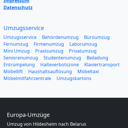
Impressum
Datenschutz
Umzugsservice
Umzugsservice
Behördenumzug
Büroumzug
Fernumzug
Firmenumzug
Laborumzug
Mini Umzug
Praxisumzug
Privatumzug
Seniorenumzug
Studentenumzug
Beiladung
Entrümpelung
Halteverbotszone
Klaviertransport
Möbellift
Haushaltsauflösung
Möbeltaxi
Möbelmitfahrzentrale
Umzugskartons
Europa-Umzüge
Umzug von Hildesheim nach Belarus