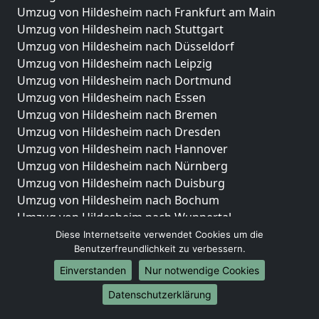
Umzug von Hildesheim nach Frankfurt am Main
Umzug von Hildesheim nach Stuttgart
Umzug von Hildesheim nach Düsseldorf
Umzug von Hildesheim nach Leipzig
Umzug von Hildesheim nach Dortmund
Umzug von Hildesheim nach Essen
Umzug von Hildesheim nach Bremen
Umzug von Hildesheim nach Dresden
Umzug von Hildesheim nach Hannover
Umzug von Hildesheim nach Nürnberg
Umzug von Hildesheim nach Duisburg
Umzug von Hildesheim nach Bochum
Umzug von Hildesheim nach Wuppertal
Umzug von Hildesheim nach Bielefeld
Diese Internetseite verwendet Cookies um die
Benutzerfreundlichkeit zu verbessern.
Umzug von Hildesheim nach Bonn
Umzug von Hildesheim nach Münster
Einverstanden
Nur notwendige Cookies
Internationale-Umzüge
Datenschutzerklärung