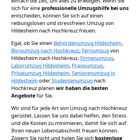
einfach die Zeit, um alles zu erledigen. Wenn Sie
sich für eine
professionelle Umzugshilfe bei uns
entscheiden, können Sie sich auf einen
reibungslosen und stressfreien Umzug von
Hildesheim nach Hochkreuz freuen.
Egal, ob Sie einen
Behördenumzug Hildesheim
,
Büroumzug nach Hochkreuz
,
Fernumzug
von
Hildesheim nach Hochkreuz,
Firmenumzug
,
Laborumzug Hildesheim
,
Praxisumzug
,
Privatumzug Hildesheim
,
Seniorenumzug in
Hildesheim
oder
Studentenumzug
nach
Hochkreuz planen
wir haben die besten
Angebote
für Sie.
Wir sind für jede Art von Umzug nach Hochkreuz
gerüstet. Lassen Sie uns dabei helfen, den Stress
und die Kosten zu minimieren, damit Sie sich auf
Ihren neuen Lebensabschnitt freuen können.
Zögern Sie nicht und holen Sie sich
kostenlose