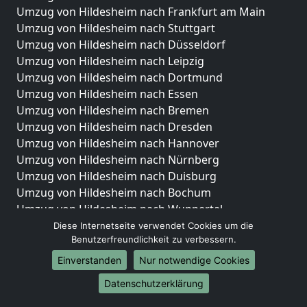
Umzug von Hildesheim nach Frankfurt am Main
Umzug von Hildesheim nach Stuttgart
Umzug von Hildesheim nach Düsseldorf
Umzug von Hildesheim nach Leipzig
Umzug von Hildesheim nach Dortmund
Umzug von Hildesheim nach Essen
Umzug von Hildesheim nach Bremen
Umzug von Hildesheim nach Dresden
Umzug von Hildesheim nach Hannover
Umzug von Hildesheim nach Nürnberg
Umzug von Hildesheim nach Duisburg
Umzug von Hildesheim nach Bochum
Umzug von Hildesheim nach Wuppertal
Umzug von Hildesheim nach Bielefeld
Diese Internetseite verwendet Cookies um die
Benutzerfreundlichkeit zu verbessern.
Umzug von Hildesheim nach Bonn
Umzug von Hildesheim nach Münster
Einverstanden
Nur notwendige Cookies
Internationale-Umzüge
Datenschutzerklärung