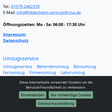
Tel.:
01579-2482378
E-Mail:
info@hildesheim-umzugsfirma.de
Öffnungszeiten:
Mo - Sa: 06:00 - 17:30 Uhr
Impressum
Datenschutz
Umzugsservice
Umzugsservice
Behördenumzug
Büroumzug
Fernumzug
Firmenumzug
Laborumzug
Mini Umzug
Praxisumzug
Privatumzug
Diese Internetseite verwendet Cookies um die
Seniorenumzug
Studentenumzug
Beiladung
Benutzerfreundlichkeit zu verbessern.
Entrümpelung
Halteverbotszone
Klaviertransport
Einverstanden
Nur notwendige Cookies
Möbellift
Haushaltsauflösung
Möbeltaxi
Möbelmitfahrzentrale
Umzugskartons
Datenschutzerklärung