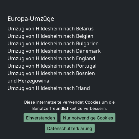
Europa-Umzüge
Umzug von Hildesheim nach Belarus
Umzug von Hildesheim nach Belgien
Umzug von Hildesheim nach Bulgarien
Umzug von Hildesheim nach Dänemark
Umzug von Hildesheim nach England
Umzug von Hildesheim nach Portugal
Umzug von Hildesheim nach Bosnien
und Herzegowina
Umzug von Hildesheim nach Irland
Umzug von Hildesheim nach Lettland
Diese Internetseite verwendet Cookies um die
Umzug von Hildesheim nach Zypern
Benutzerfreundlichkeit zu verbessern.
Umzug von Hildesheim nach Kroatien
Umzug von Hildesheim nach Estland
Einverstanden
Nur notwendige Cookies
Umzug von Hildesheim nach Finnland
Datenschutzerklärung
Umzug von Hildesheim nach Frankreich