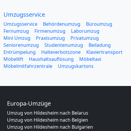
Umzugsservice
Umzugsservice
Behördenumzug
Büroumzug
Fernumzug
Firmenumzug
Laborumzug
Mini Umzug
Praxisumzug
Privatumzug
Seniorenumzug
Studentenumzug
Beiladung
Entrümpelung
Halteverbotszone
Klaviertransport
Möbellift
Haushaltsauflösung
Möbeltaxi
Möbelmitfahrzentrale
Umzugskartons
Europa-Umzüge
Umzug von Hildesheim nach Belarus
Umzug von Hildesheim nach Belgien
Umzug von Hildesheim nach Bulgarien