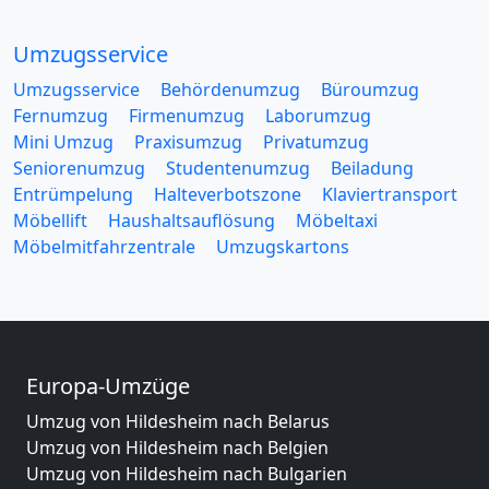
Umzugsservice
Umzugsservice
Behördenumzug
Büroumzug
Fernumzug
Firmenumzug
Laborumzug
Mini Umzug
Praxisumzug
Privatumzug
Seniorenumzug
Studentenumzug
Beiladung
Entrümpelung
Halteverbotszone
Klaviertransport
Möbellift
Haushaltsauflösung
Möbeltaxi
Möbelmitfahrzentrale
Umzugskartons
Europa-Umzüge
Umzug von Hildesheim nach Belarus
Umzug von Hildesheim nach Belgien
Umzug von Hildesheim nach Bulgarien