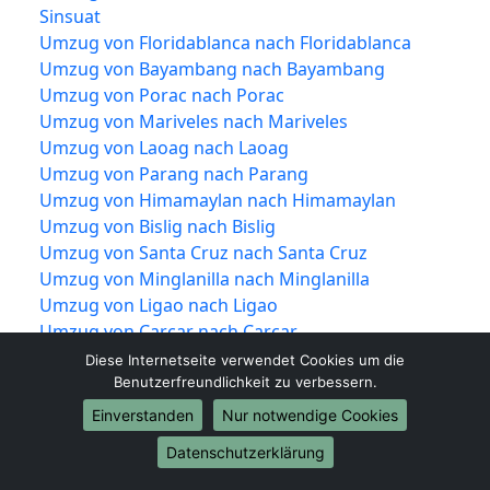
Sinsuat
Umzug von Floridablanca nach Floridablanca
Umzug von Bayambang nach Bayambang
Umzug von Porac nach Porac
Umzug von Mariveles nach Mariveles
Umzug von Laoag nach Laoag
Umzug von Parang nach Parang
Umzug von Himamaylan nach Himamaylan
Umzug von Bislig nach Bislig
Umzug von Santa Cruz nach Santa Cruz
Umzug von Minglanilla nach Minglanilla
Umzug von Ligao nach Ligao
Umzug von Carcar nach Carcar
Umzug von Trece Martires nach Trece Martires
Diese Internetseite verwendet Cookies um die
Umzug von La Trinidad nach La Trinidad
Benutzerfreundlichkeit zu verbessern.
Umzug von Tabuk nach Tabuk
Einverstanden
Nur notwendige Cookies
Umzug von Lingayen nach Lingayen
Datenschutzerklärung
Umzug von Mangaldan nach Mangaldan
Umzug von Dinalupihan nach Dinalupihan