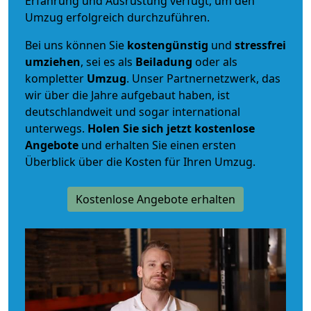
Erfahrung und Ausrüstung verfügt, um den
Umzug erfolgreich durchzuführen.
Bei uns können Sie
kostengünstig
und
stressfrei
umziehen
, sei es als
Beiladung
oder als
kompletter
Umzug
. Unser Partnernetzwerk, das
wir über die Jahre aufgebaut haben, ist
deutschlandweit und sogar international
unterwegs.
Holen Sie sich jetzt kostenlose
Angebote
und erhalten Sie einen ersten
Überblick über die Kosten für Ihren Umzug.
Kostenlose Angebote erhalten