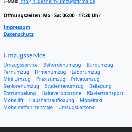
E-Mail:
info@hildesheim-umzugsfirma.de
Öffnungszeiten:
Mo - Sa: 06:00 - 17:30 Uhr
Impressum
Datenschutz
Umzugsservice
Umzugsservice
Behördenumzug
Büroumzug
Fernumzug
Firmenumzug
Laborumzug
Mini Umzug
Praxisumzug
Privatumzug
Seniorenumzug
Studentenumzug
Beiladung
Entrümpelung
Halteverbotszone
Klaviertransport
Möbellift
Haushaltsauflösung
Möbeltaxi
Möbelmitfahrzentrale
Umzugskartons