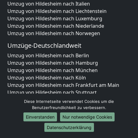
Umzug von Hildesheim nach Italien
Umzug von Hildesheim nach Liechtenstein
Umzug von Hildesheim nach Luxemburg
Umzug von Hildesheim nach Niederlande
Umzug von Hildesheim nach Norwegen
Umzüge-Deutschlandweit
Umzug von Hildesheim nach Berlin
Umzug von Hildesheim nach Hamburg
Umzug von Hildesheim nach München
Umzug von Hildesheim nach Köln
Umzug von Hildesheim nach Frankfurt am Main
Umzug von Hildesheim nach Stuttgart
Umzug von Hildesheim nach Düsseldorf
Diese Internetseite verwendet Cookies um die
Umzug von Hildesheim nach Leipzig
Benutzerfreundlichkeit zu verbessern.
Umzug von Hildesheim nach Dortmund
Einverstanden
Nur notwendige Cookies
Umzug von Hildesheim nach Essen
Datenschutzerklärung
Umzug von Hildesheim nach Bremen
Umzug von Hildesheim nach Dresden