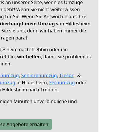
erk
an unserer Seite, wenn es Umzüge
n geht! Wenn Sie nicht weiterwissen –
ng für Sie! Wenn Sie Antworten auf Ihre
 überhaupt mein Umzug
von Hildesheim
 Sie sie uns, denn wir haben immer die
Fragen parat.
desheim nach Trebbin oder ein
rebbin,
wir helfen
, damit Sie problemlos
nnen.
enumzug
,
Seniorenumzug
,
Tresor
– &
numzug
in Hildesheim,
Fernumzug
oder
 Hildesheim nach Trebbin.
nigen Minuten unverbindliche und
se Angebote erhalten