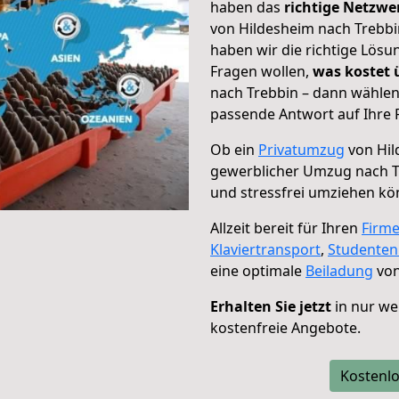
haben das
richtige Netzw
von Hildesheim nach Trebbi
haben wir die richtige Lösu
Fragen wollen,
was kostet
nach Trebbin – dann wählen
passende Antwort auf Ihre 
Ob ein
Privatumzug
von Hil
gewerblicher Umzug nach T
und stressfrei umziehen kö
Allzeit bereit für Ihren
Firm
Klaviertransport
,
Studente
eine optimale
Beiladung
von
Erhalten Sie jetzt
in nur we
kostenfreie Angebote.
Kostenlo