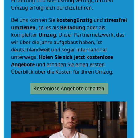
Erfahrung und Ausrüstung verfügt, um den
Umzug erfolgreich durchzuführen.
Bei uns können Sie
kostengünstig
und
stressfrei
umziehen
, sei es als
Beiladung
oder als
kompletter
Umzug
. Unser Partnernetzwerk, das
wir über die Jahre aufgebaut haben, ist
deutschlandweit und sogar international
unterwegs.
Holen Sie sich jetzt kostenlose
Angebote
und erhalten Sie einen ersten
Überblick über die Kosten für Ihren Umzug.
Kostenlose Angebote erhalten