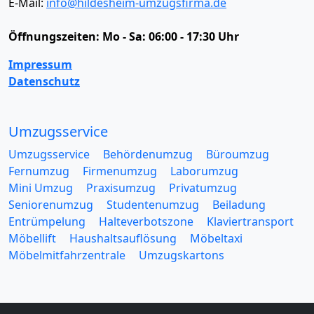
E-Mail:
info@hildesheim-umzugsfirma.de
Öffnungszeiten:
Mo - Sa: 06:00 - 17:30 Uhr
Impressum
Datenschutz
Umzugsservice
Umzugsservice
Behördenumzug
Büroumzug
Fernumzug
Firmenumzug
Laborumzug
Mini Umzug
Praxisumzug
Privatumzug
Seniorenumzug
Studentenumzug
Beiladung
Entrümpelung
Halteverbotszone
Klaviertransport
Möbellift
Haushaltsauflösung
Möbeltaxi
Möbelmitfahrzentrale
Umzugskartons