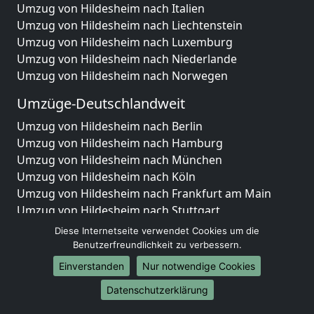
Umzug von Hildesheim nach Italien
Umzug von Hildesheim nach Liechtenstein
Umzug von Hildesheim nach Luxemburg
Umzug von Hildesheim nach Niederlande
Umzug von Hildesheim nach Norwegen
Umzüge-Deutschlandweit
Umzug von Hildesheim nach Berlin
Umzug von Hildesheim nach Hamburg
Umzug von Hildesheim nach München
Umzug von Hildesheim nach Köln
Umzug von Hildesheim nach Frankfurt am Main
Umzug von Hildesheim nach Stuttgart
Umzug von Hildesheim nach Düsseldorf
Diese Internetseite verwendet Cookies um die
Umzug von Hildesheim nach Leipzig
Benutzerfreundlichkeit zu verbessern.
Umzug von Hildesheim nach Dortmund
Einverstanden
Nur notwendige Cookies
Umzug von Hildesheim nach Essen
Datenschutzerklärung
Umzug von Hildesheim nach Bremen
Umzug von Hildesheim nach Dresden