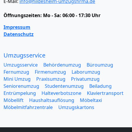
E-Mail:
info@hildesheim-umzugsfirma.de
Öffnungszeiten:
Mo - Sa: 06:00 - 17:30 Uhr
Impressum
Datenschutz
Umzugsservice
Umzugsservice
Behördenumzug
Büroumzug
Fernumzug
Firmenumzug
Laborumzug
Mini Umzug
Praxisumzug
Privatumzug
Seniorenumzug
Studentenumzug
Beiladung
Entrümpelung
Halteverbotszone
Klaviertransport
Möbellift
Haushaltsauflösung
Möbeltaxi
Möbelmitfahrzentrale
Umzugskartons