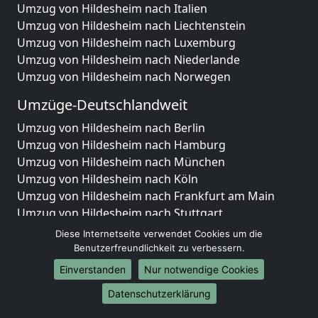
Umzug von Hildesheim nach Italien
Umzug von Hildesheim nach Liechtenstein
Umzug von Hildesheim nach Luxemburg
Umzug von Hildesheim nach Niederlande
Umzug von Hildesheim nach Norwegen
Umzüge-Deutschlandweit
Umzug von Hildesheim nach Berlin
Umzug von Hildesheim nach Hamburg
Umzug von Hildesheim nach München
Umzug von Hildesheim nach Köln
Umzug von Hildesheim nach Frankfurt am Main
Umzug von Hildesheim nach Stuttgart
Umzug von Hildesheim nach Düsseldorf
Diese Internetseite verwendet Cookies um die
Umzug von Hildesheim nach Leipzig
Benutzerfreundlichkeit zu verbessern.
Umzug von Hildesheim nach Dortmund
Einverstanden
Nur notwendige Cookies
Umzug von Hildesheim nach Essen
Datenschutzerklärung
Umzug von Hildesheim nach Bremen
Umzug von Hildesheim nach Dresden