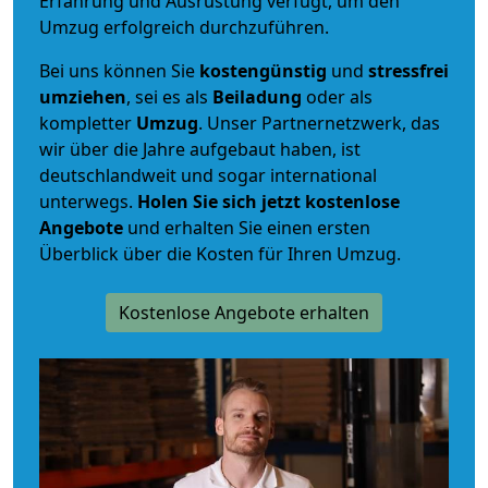
Erfahrung und Ausrüstung verfügt, um den
Umzug erfolgreich durchzuführen.
Bei uns können Sie
kostengünstig
und
stressfrei
umziehen
, sei es als
Beiladung
oder als
kompletter
Umzug
. Unser Partnernetzwerk, das
wir über die Jahre aufgebaut haben, ist
deutschlandweit und sogar international
unterwegs.
Holen Sie sich jetzt kostenlose
Angebote
und erhalten Sie einen ersten
Überblick über die Kosten für Ihren Umzug.
Kostenlose Angebote erhalten