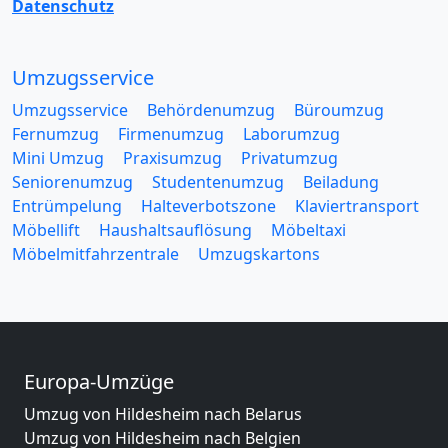
Datenschutz
Umzugsservice
Umzugsservice
Behördenumzug
Büroumzug
Fernumzug
Firmenumzug
Laborumzug
Mini Umzug
Praxisumzug
Privatumzug
Seniorenumzug
Studentenumzug
Beiladung
Entrümpelung
Halteverbotszone
Klaviertransport
Möbellift
Haushaltsauflösung
Möbeltaxi
Möbelmitfahrzentrale
Umzugskartons
Europa-Umzüge
Umzug von Hildesheim nach Belarus
Umzug von Hildesheim nach Belgien