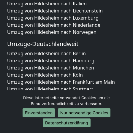
Umzug von Hildesheim nach Italien
Umzug von Hildesheim nach Liechtenstein
Umzug von Hildesheim nach Luxemburg
Umzug von Hildesheim nach Niederlande
Umzug von Hildesheim nach Norwegen
Umzüge-Deutschlandweit
Umzug von Hildesheim nach Berlin
Umzug von Hildesheim nach Hamburg
Umzug von Hildesheim nach München
Umzug von Hildesheim nach Köln
Umzug von Hildesheim nach Frankfurt am Main
Umzug von Hildesheim nach Stuttgart
Umzug von Hildesheim nach Düsseldorf
Diese Internetseite verwendet Cookies um die
Umzug von Hildesheim nach Leipzig
Benutzerfreundlichkeit zu verbessern.
Umzug von Hildesheim nach Dortmund
Einverstanden
Nur notwendige Cookies
Umzug von Hildesheim nach Essen
Datenschutzerklärung
Umzug von Hildesheim nach Bremen
Umzug von Hildesheim nach Dresden