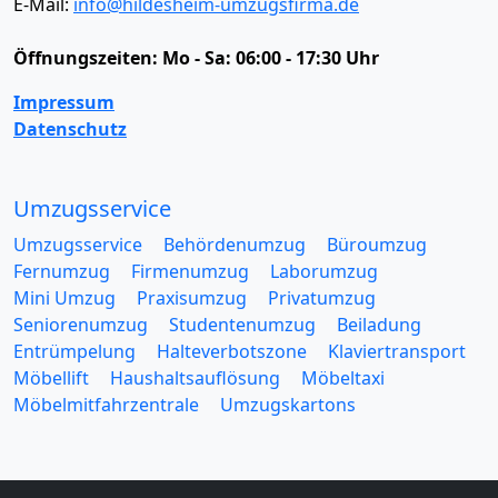
E-Mail:
info@hildesheim-umzugsfirma.de
Öffnungszeiten:
Mo - Sa: 06:00 - 17:30 Uhr
Impressum
Datenschutz
Umzugsservice
Umzugsservice
Behördenumzug
Büroumzug
Fernumzug
Firmenumzug
Laborumzug
Mini Umzug
Praxisumzug
Privatumzug
Seniorenumzug
Studentenumzug
Beiladung
Entrümpelung
Halteverbotszone
Klaviertransport
Möbellift
Haushaltsauflösung
Möbeltaxi
Möbelmitfahrzentrale
Umzugskartons