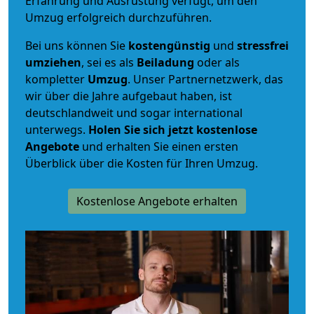
Erfahrung und Ausrüstung verfügt, um den
Umzug erfolgreich durchzuführen.
Bei uns können Sie
kostengünstig
und
stressfrei
umziehen
, sei es als
Beiladung
oder als
kompletter
Umzug
. Unser Partnernetzwerk, das
wir über die Jahre aufgebaut haben, ist
deutschlandweit und sogar international
unterwegs.
Holen Sie sich jetzt kostenlose
Angebote
und erhalten Sie einen ersten
Überblick über die Kosten für Ihren Umzug.
Kostenlose Angebote erhalten