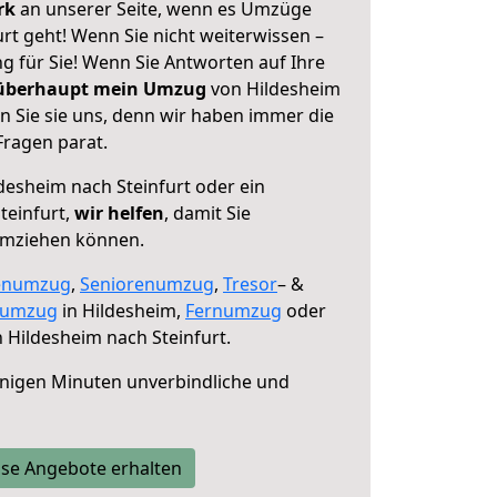
erk
an unserer Seite, wenn es Umzüge
rt geht! Wenn Sie nicht weiterwissen –
ng für Sie! Wenn Sie Antworten auf Ihre
 überhaupt mein Umzug
von Hildesheim
n Sie sie uns, denn wir haben immer die
Fragen parat.
desheim nach Steinfurt oder ein
teinfurt,
wir helfen
, damit Sie
umziehen können.
enumzug
,
Seniorenumzug
,
Tresor
– &
numzug
in Hildesheim,
Fernumzug
oder
 Hildesheim nach Steinfurt.
nigen Minuten unverbindliche und
se Angebote erhalten