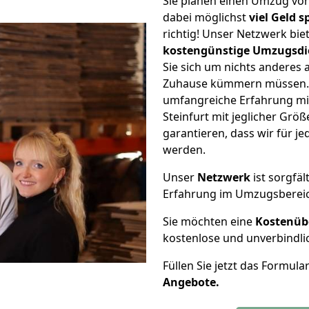
Sie planen einen Umzug vo
dabei möglichst
viel Geld 
richtig! Unser Netzwerk bi
kostengünstige Umzugsdi
Sie sich um nichts anderes 
Zuhause kümmern müssen. W
umfangreiche Erfahrung m
Steinfurt mit jeglicher Gr
garantieren, dass wir für j
werden.
Unser
Netzwerk
ist sorgfäl
Erfahrung im Umzugsberei
Sie möchten eine
Kostenüb
kostenlose und unverbindli
Füllen Sie jetzt das Formula
Angebote.