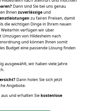
n Hildesheim nach Steinfurt und möchten
sparen?
Dann sind Sie bei uns genau
eten Ihnen
zuverlässige
und
enstleistungen
zu fairen Preisen, damit
als die wichtigen Dinge in Ihrem neuen
eiterhin verfügen wir über
it Umzügen von Hildesheim nach
ößenordnung und können Ihnen somit
edes Budget eine passende Lösung finden
tig ausgewählt, wir haben viele Jahre
ch.
ersicht?
Dann holen Sie sich jetzt
che Angebote.
r aus und erhalten Sie
kostenlose