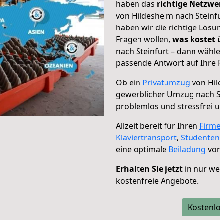
haben das
richtige Netzw
von Hildesheim nach Steinfu
haben wir die richtige Lösu
Fragen wollen,
was kostet
nach Steinfurt – dann wähle
passende Antwort auf Ihre 
Ob ein
Privatumzug
von Hil
gewerblicher Umzug nach S
problemlos und stressfrei 
Allzeit bereit für Ihren
Firm
Klaviertransport
,
Studente
eine optimale
Beiladung
von
Erhalten Sie jetzt
in nur we
kostenfreie Angebote.
Kostenlo