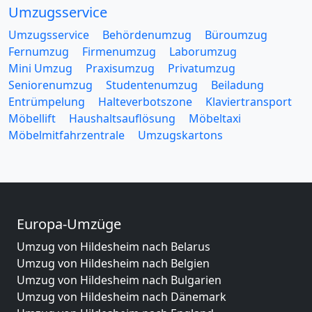
Umzugsservice
Umzugsservice
Behördenumzug
Büroumzug
Fernumzug
Firmenumzug
Laborumzug
Mini Umzug
Praxisumzug
Privatumzug
Seniorenumzug
Studentenumzug
Beiladung
Entrümpelung
Halteverbotszone
Klaviertransport
Möbellift
Haushaltsauflösung
Möbeltaxi
Möbelmitfahrzentrale
Umzugskartons
Europa-Umzüge
Umzug von Hildesheim nach Belarus
Umzug von Hildesheim nach Belgien
Umzug von Hildesheim nach Bulgarien
Umzug von Hildesheim nach Dänemark