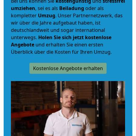
Bei uns können Sie
kostengünstig
und
stressfrei
umziehen
, sei es als
Beiladung
oder als
kompletter
Umzug
. Unser Partnernetzwerk, das
wir über die Jahre aufgebaut haben, ist
deutschlandweit und sogar international
unterwegs.
Holen Sie sich jetzt kostenlose
Angebote
und erhalten Sie einen ersten
Überblick über die Kosten für Ihren Umzug.
Kostenlose Angebote erhalten