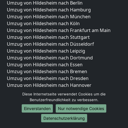
Umzug von Hildesheim nach Berlin
Umzug von Hildesheim nach Hamburg
Umzug von Hildesheim nach München
Umzug von Hildesheim nach Köln
Umzug von Hildesheim nach Frankfurt am Main
Umzug von Hildesheim nach Stuttgart
Umzug von Hildesheim nach Düsseldorf
Umzug von Hildesheim nach Leipzig
Umzug von Hildesheim nach Dortmund
Umzug von Hildesheim nach Essen
Umzug von Hildesheim nach Bremen
Umzug von Hildesheim nach Dresden
Umzug von Hildesheim nach Hannover
Umzug von Hildesheim nach Nürnberg
Diese Internetseite verwendet Cookies um die
Umzug von Hildesheim nach Duisburg
Benutzerfreundlichkeit zu verbessern.
Umzug von Hildesheim nach Bochum
Einverstanden
Nur notwendige Cookies
Umzug von Hildesheim nach Wuppertal
Datenschutzerklärung
Umzug von Hildesheim nach Bielefeld
Umzug von Hildesheim nach Bonn