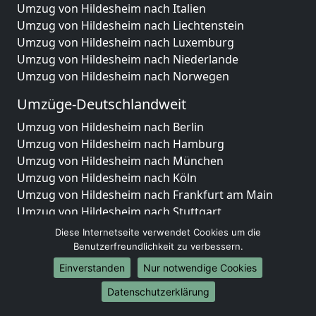
Umzug von Hildesheim nach Italien
Umzug von Hildesheim nach Liechtenstein
Umzug von Hildesheim nach Luxemburg
Umzug von Hildesheim nach Niederlande
Umzug von Hildesheim nach Norwegen
Umzüge-Deutschlandweit
Umzug von Hildesheim nach Berlin
Umzug von Hildesheim nach Hamburg
Umzug von Hildesheim nach München
Umzug von Hildesheim nach Köln
Umzug von Hildesheim nach Frankfurt am Main
Umzug von Hildesheim nach Stuttgart
Umzug von Hildesheim nach Düsseldorf
Diese Internetseite verwendet Cookies um die
Umzug von Hildesheim nach Leipzig
Benutzerfreundlichkeit zu verbessern.
Umzug von Hildesheim nach Dortmund
Einverstanden
Nur notwendige Cookies
Umzug von Hildesheim nach Essen
Datenschutzerklärung
Umzug von Hildesheim nach Bremen
Umzug von Hildesheim nach Dresden