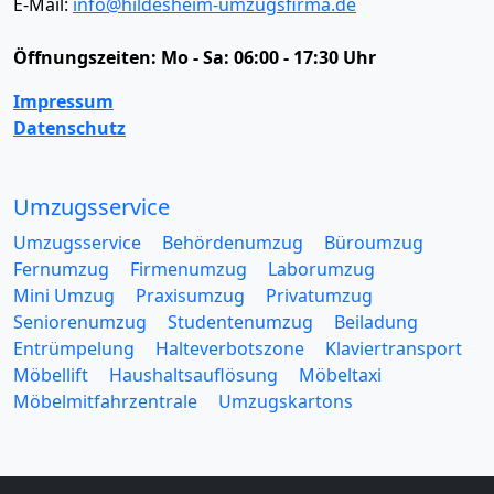
E-Mail:
info@hildesheim-umzugsfirma.de
Öffnungszeiten:
Mo - Sa: 06:00 - 17:30 Uhr
Impressum
Datenschutz
Umzugsservice
Umzugsservice
Behördenumzug
Büroumzug
Fernumzug
Firmenumzug
Laborumzug
Mini Umzug
Praxisumzug
Privatumzug
Seniorenumzug
Studentenumzug
Beiladung
Entrümpelung
Halteverbotszone
Klaviertransport
Möbellift
Haushaltsauflösung
Möbeltaxi
Möbelmitfahrzentrale
Umzugskartons