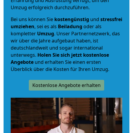
Erfahrung und Ausrüstung verfügt, um den
Umzug erfolgreich durchzuführen.
Bei uns können Sie
kostengünstig
und
stressfrei
umziehen
, sei es als
Beiladung
oder als
kompletter
Umzug
. Unser Partnernetzwerk, das
wir über die Jahre aufgebaut haben, ist
deutschlandweit und sogar international
unterwegs.
Holen Sie sich jetzt kostenlose
Angebote
und erhalten Sie einen ersten
Überblick über die Kosten für Ihren Umzug.
Kostenlose Angebote erhalten