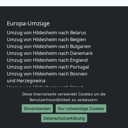
Europa-Umzüge
Umzug von Hildesheim nach Belarus
Umzug von Hildesheim nach Belgien
Umzug von Hildesheim nach Bulgarien
Umzug von Hildesheim nach Dänemark
Umzug von Hildesheim nach England
Umzug von Hildesheim nach Portugal
Umzug von Hildesheim nach Bosnien
und Herzegowina
Umzug von Hildesheim nach Irland
Umzug von Hildesheim nach Lettland
Diese Internetseite verwendet Cookies um die
Benutzerfreundlichkeit zu verbessern.
Umzug von Hildesheim nach Zypern
Umzug von Hildesheim nach Kroatien
Einverstanden
Nur notwendige Cookies
Umzug von Hildesheim nach Estland
Datenschutzerklärung
Umzug von Hildesheim nach Finnland