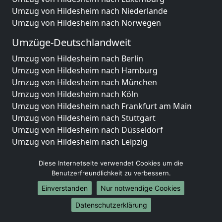
Umzug von Hildesheim nach Niederlande
Umzug von Hildesheim nach Norwegen
Umzüge-Deutschlandweit
Umzug von Hildesheim nach Berlin
Umzug von Hildesheim nach Hamburg
Umzug von Hildesheim nach München
Umzug von Hildesheim nach Köln
Umzug von Hildesheim nach Frankfurt am Main
Umzug von Hildesheim nach Stuttgart
Umzug von Hildesheim nach Düsseldorf
Umzug von Hildesheim nach Leipzig
Umzug von Hildesheim nach Dortmund
Diese Internetseite verwendet Cookies um die
Umzug von Hildesheim nach Essen
Benutzerfreundlichkeit zu verbessern.
Umzug von Hildesheim nach Bremen
Umzug von Hildesheim nach Dresden
Einverstanden
Nur notwendige Cookies
Umzug von Hildesheim nach Hannover
Datenschutzerklärung
Umzug von Hildesheim nach Nürnberg