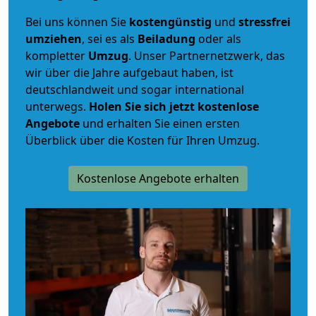
Bei uns können Sie
kostengünstig
und
stressfrei
umziehen
, sei es als
Beiladung
oder als
kompletter
Umzug
. Unser Partnernetzwerk, das
wir über die Jahre aufgebaut haben, ist
deutschlandweit und sogar international
unterwegs.
Holen Sie sich jetzt kostenlose
Angebote
und erhalten Sie einen ersten
Überblick über die Kosten für Ihren Umzug.
Kostenlose Angebote erhalten