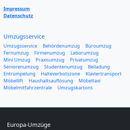
Impressum
Datenschutz
Umzugsservice
Umzugsservice
Behördenumzug
Büroumzug
Fernumzug
Firmenumzug
Laborumzug
Mini Umzug
Praxisumzug
Privatumzug
Seniorenumzug
Studentenumzug
Beiladung
Entrümpelung
Halteverbotszone
Klaviertransport
Möbellift
Haushaltsauflösung
Möbeltaxi
Möbelmitfahrzentrale
Umzugskartons
Europa-Umzüge