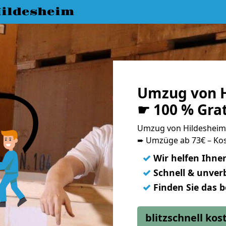
ildesheim
Umzug von H
☛ 100 % Gra
Umzug von Hildesheim
➨ Umzüge ab 73€ – Kos
✓
Wir helfen Ihne
✓
Schnell & unverb
✓
Finden Sie das 
blitzschnell ko