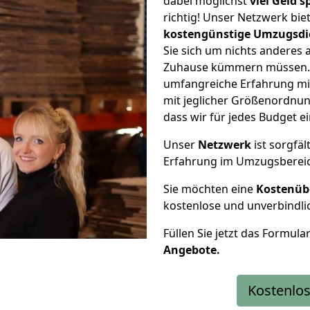
dabei möglichst
viel Geld 
richtig! Unser Netzwerk bi
kostengünstige Umzugsdi
Sie sich um nichts anderes 
Zuhause kümmern müssen. W
umfangreiche Erfahrung mi
mit jeglicher Größenordnun
dass wir für jedes Budget 
Unser
Netzwerk
ist sorgfäl
Erfahrung im Umzugsberei
Sie möchten eine
Kostenüb
kostenlose und unverbindli
Füllen Sie jetzt das Formula
Angebote.
Kostenlos