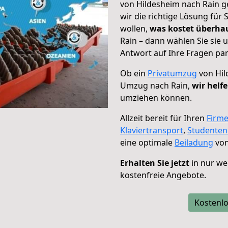
von Hildesheim nach Rain g
wir die richtige Lösung für
wollen,
was kostet überh
Rain – dann wählen Sie sie
Antwort auf Ihre Fragen par
Ob ein
Privatumzug
von Hil
Umzug nach Rain,
wir helf
umziehen können.
Allzeit bereit für Ihren
Firm
Klaviertransport
,
Studente
eine optimale
Beiladung
von
Erhalten Sie jetzt
in nur we
kostenfreie Angebote.
Kostenlo