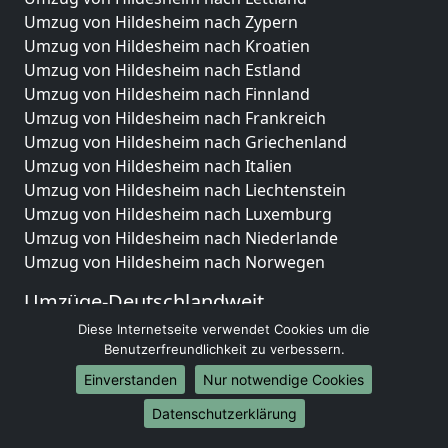
Umzug von Hildesheim nach Zypern
Umzug von Hildesheim nach Kroatien
Umzug von Hildesheim nach Estland
Umzug von Hildesheim nach Finnland
Umzug von Hildesheim nach Frankreich
Umzug von Hildesheim nach Griechenland
Umzug von Hildesheim nach Italien
Umzug von Hildesheim nach Liechtenstein
Umzug von Hildesheim nach Luxemburg
Umzug von Hildesheim nach Niederlande
Umzug von Hildesheim nach Norwegen
Umzüge-Deutschlandweit
Diese Internetseite verwendet Cookies um die
Umzug von Hildesheim nach Berlin
Benutzerfreundlichkeit zu verbessern.
Umzug von Hildesheim nach Hamburg
Umzug von Hildesheim nach München
Einverstanden
Nur notwendige Cookies
Umzug von Hildesheim nach Köln
Datenschutzerklärung
Umzug von Hildesheim nach Frankfurt am Main