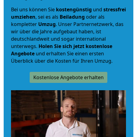
Bei uns können Sie
kostengünstig
und
stressfrei
umziehen
, sei es als
Beiladung
oder als
kompletter
Umzug
. Unser Partnernetzwerk, das
wir über die Jahre aufgebaut haben, ist
deutschlandweit und sogar international
unterwegs.
Holen Sie sich jetzt kostenlose
Angebote
und erhalten Sie einen ersten
Überblick über die Kosten für Ihren Umzug.
Kostenlose Angebote erhalten