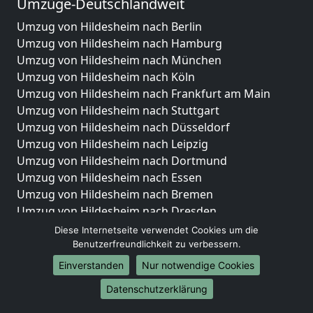
Umzüge-Deutschlandweit
Umzug von Hildesheim nach Berlin
Umzug von Hildesheim nach Hamburg
Umzug von Hildesheim nach München
Umzug von Hildesheim nach Köln
Umzug von Hildesheim nach Frankfurt am Main
Umzug von Hildesheim nach Stuttgart
Umzug von Hildesheim nach Düsseldorf
Umzug von Hildesheim nach Leipzig
Umzug von Hildesheim nach Dortmund
Umzug von Hildesheim nach Essen
Umzug von Hildesheim nach Bremen
Umzug von Hildesheim nach Dresden
Umzug von Hildesheim nach Hannover
Diese Internetseite verwendet Cookies um die
Umzug von Hildesheim nach Nürnberg
Benutzerfreundlichkeit zu verbessern.
Umzug von Hildesheim nach Duisburg
Einverstanden
Nur notwendige Cookies
Umzug von Hildesheim nach Bochum
Datenschutzerklärung
Umzug von Hildesheim nach Wuppertal
Umzug von Hildesheim nach Bielefeld