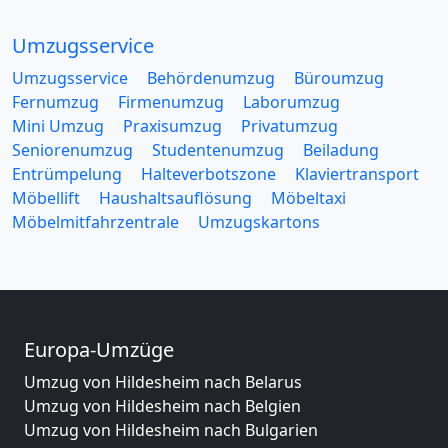
Umzugsservice
Umzugsservice
Behördenumzug
Büroumzug
Fernumzug
Firmenumzug
Laborumzug
Mini Umzug
Praxisumzug
Privatumzug
Seniorenumzug
Studentenumzug
Beiladung
Entrümpelung
Halteverbotszone
Klaviertransport
Möbellift
Haushaltsauflösung
Möbeltaxi
Möbelmitfahrzentrale
Umzugskartons
Europa-Umzüge
Umzug von Hildesheim nach Belarus
Umzug von Hildesheim nach Belgien
Umzug von Hildesheim nach Bulgarien