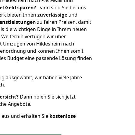
n Hildesheim nach Pasewalk und
iel Geld sparen?
Dann sind Sie bei uns
erk bieten Ihnen
zuverlässige
und
enstleistungen
zu fairen Preisen, damit
als die wichtigen Dinge in Ihrem neuen
eiterhin verfügen wir über
it Umzügen von Hildesheim nach
ößenordnung und können Ihnen somit
edes Budget eine passende Lösung finden
tig ausgewählt, wir haben viele Jahre
ch.
ersicht?
Dann holen Sie sich jetzt
che Angebote.
r aus und erhalten Sie
kostenlose