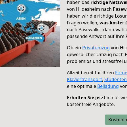
haben das
richtige Netzw
von Hildesheim nach Pasewa
haben wir die richtige Lösu
Fragen wollen,
was kostet
nach Pasewalk – dann wähle
passende Antwort auf Ihre 
Ob ein
Privatumzug
von Hil
gewerblicher Umzug nach 
problemlos und stressfrei 
Allzeit bereit für Ihren
Firm
Klaviertransport
,
Studente
eine optimale
Beiladung
von
Erhalten Sie jetzt
in nur we
kostenfreie Angebote.
Kostenlo