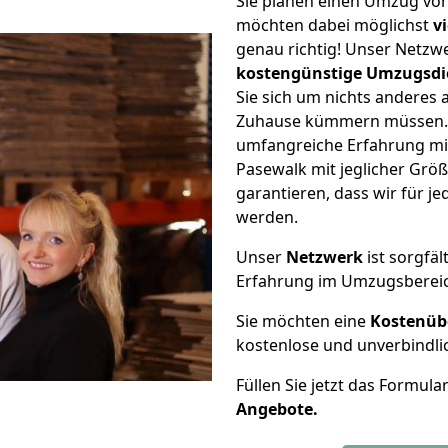
Sie planen einen Umzug vo
möchten dabei möglichst
v
genau richtig! Unser Netzw
kostengünstige Umzugsdi
Sie sich um nichts anderes 
Zuhause kümmern müssen. W
umfangreiche Erfahrung m
Pasewalk mit jeglicher Gr
garantieren, dass wir für j
werden.
Unser
Netzwerk
ist sorgfäl
Erfahrung im Umzugsberei
Sie möchten eine
Kostenüb
kostenlose und unverbindli
Füllen Sie jetzt das Formula
Angebote.