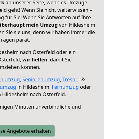
erk
an unserer Seite, wenn es Umzüge
ld geht! Wenn Sie nicht weiterwissen –
ng für Sie! Wenn Sie Antworten auf Ihre
 überhaupt mein Umzug
von Hildesheim
n Sie sie uns, denn wir haben immer die
Fragen parat.
desheim nach Osterfeld oder ein
sterfeld,
wir helfen
, damit Sie
umziehen können.
enumzug
,
Seniorenumzug
,
Tresor
– &
numzug
in Hildesheim,
Fernumzug
oder
 Hildesheim nach Osterfeld.
nigen Minuten unverbindliche und
se Angebote erhalten