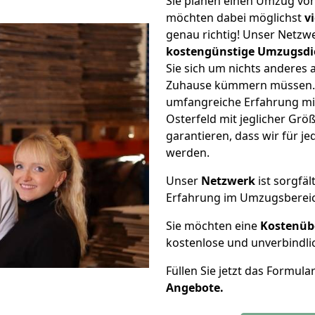
Sie planen einen Umzug von
möchten dabei möglichst
v
genau richtig! Unser Netzw
kostengünstige Umzugsdi
Sie sich um nichts anderes 
Zuhause kümmern müssen. W
umfangreiche Erfahrung m
Osterfeld mit jeglicher G
garantieren, dass wir für j
werden.
Unser
Netzwerk
ist sorgfäl
Erfahrung im Umzugsberei
Sie möchten eine
Kostenüb
kostenlose und unverbindli
Füllen Sie jetzt das Formula
Angebote.