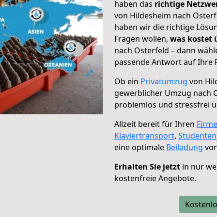
haben das
richtige Netzw
von Hildesheim nach Osterfe
haben wir die richtige Lösu
Fragen wollen,
was kostet
nach Osterfeld – dann wähle
passende Antwort auf Ihre 
Ob ein
Privatumzug
von Hil
gewerblicher Umzug nach O
problemlos und stressfrei 
Allzeit bereit für Ihren
Firm
Klaviertransport
,
Studente
eine optimale
Beiladung
von
Erhalten Sie jetzt
in nur we
kostenfreie Angebote.
Kostenlo