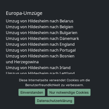
Europa-Umzüge
Umzug von Hildesheim nach Belarus
Umzug von Hildesheim nach Belgien
Umzug von Hildesheim nach Bulgarien
Umzug von Hildesheim nach Dänemark
Umzug von Hildesheim nach England
Umzug von Hildesheim nach Portugal
Umzug von Hildesheim nach Bosnien
und Herzegowina
Umzug von Hildesheim nach Irland
Umzug von Hildesheim nach Lettland
Umzug von Hildesheim nach Zypern
Diese Internetseite verwendet Cookies um die
Umzug von Hildesheim nach Kroatien
Benutzerfreundlichkeit zu verbessern.
Umzug von Hildesheim nach Estland
Einverstanden
Nur notwendige Cookies
Umzug von Hildesheim nach Finnland
Datenschutzerklärung
Umzug von Hildesheim nach Frankreich
Umzug von Hildesheim nach Griechenland