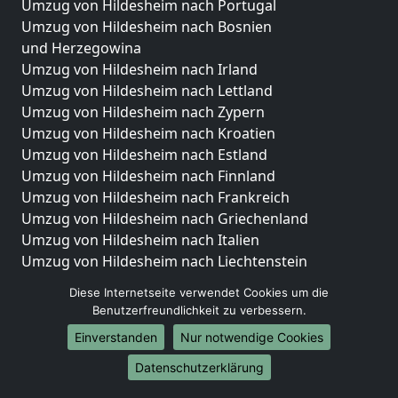
Umzug von Hildesheim nach Portugal
Umzug von Hildesheim nach Bosnien
und Herzegowina
Umzug von Hildesheim nach Irland
Umzug von Hildesheim nach Lettland
Umzug von Hildesheim nach Zypern
Umzug von Hildesheim nach Kroatien
Umzug von Hildesheim nach Estland
Umzug von Hildesheim nach Finnland
Umzug von Hildesheim nach Frankreich
Umzug von Hildesheim nach Griechenland
Umzug von Hildesheim nach Italien
Umzug von Hildesheim nach Liechtenstein
Umzug von Hildesheim nach Luxemburg
Diese Internetseite verwendet Cookies um die
Umzug von Hildesheim nach Niederlande
Benutzerfreundlichkeit zu verbessern.
Umzug von Hildesheim nach Norwegen
Einverstanden
Nur notwendige Cookies
Umzüge-Deutschlandweit
Datenschutzerklärung
Umzug von Hildesheim nach Berlin