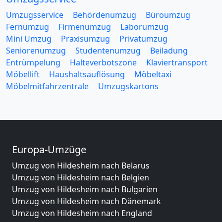
Umzugsservice
Behördenumzug
Büroumzug
Fernumzug
Firmenumzug
Laborumzug
Mini Umzug
Praxisumzug
Privatumzug
Seniorenumzug
Studentenumzug
Beiladung
Entrümpelung
Halteverbotszone
Klaviertransport
Möbellift
Haushaltsauflösung
Möbeltaxi
Möbelmitfahrzentrale
Umzugskartons
Europa-Umzüge
Umzug von Hildesheim nach Belarus
Umzug von Hildesheim nach Belgien
Umzug von Hildesheim nach Bulgarien
Umzug von Hildesheim nach Dänemark
Umzug von Hildesheim nach England