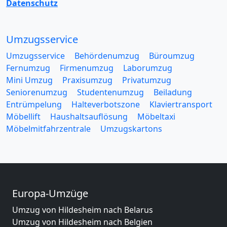
Datenschutz
Umzugsservice
Umzugsservice
Behördenumzug
Büroumzug
Fernumzug
Firmenumzug
Laborumzug
Mini Umzug
Praxisumzug
Privatumzug
Seniorenumzug
Studentenumzug
Beiladung
Entrümpelung
Halteverbotszone
Klaviertransport
Möbellift
Haushaltsauflösung
Möbeltaxi
Möbelmitfahrzentrale
Umzugskartons
Europa-Umzüge
Umzug von Hildesheim nach Belarus
Umzug von Hildesheim nach Belgien