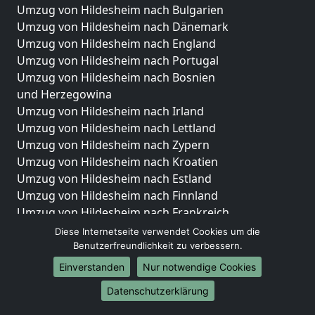
Umzug von Hildesheim nach Bulgarien
Umzug von Hildesheim nach Dänemark
Umzug von Hildesheim nach England
Umzug von Hildesheim nach Portugal
Umzug von Hildesheim nach Bosnien
und Herzegowina
Umzug von Hildesheim nach Irland
Umzug von Hildesheim nach Lettland
Umzug von Hildesheim nach Zypern
Umzug von Hildesheim nach Kroatien
Umzug von Hildesheim nach Estland
Umzug von Hildesheim nach Finnland
Umzug von Hildesheim nach Frankreich
Umzug von Hildesheim nach Griechenland
Diese Internetseite verwendet Cookies um die
Umzug von Hildesheim nach Italien
Benutzerfreundlichkeit zu verbessern.
Umzug von Hildesheim nach Liechtenstein
Einverstanden
Nur notwendige Cookies
Umzug von Hildesheim nach Luxemburg
Datenschutzerklärung
Umzug von Hildesheim nach Niederlande
Umzug von Hildesheim nach Norwegen