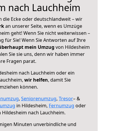
im nach Lauchheim
 die Ecke oder deutschlandweit – wir
erk
an unserer Seite, wenn es Umzüge
eim geht! Wenn Sie nicht weiterwissen –
ng für Sie! Wenn Sie Antworten auf Ihre
 überhaupt mein Umzug
von Hildesheim
en Sie sie uns, denn wir haben immer
re Fragen parat.
desheim nach Lauchheim oder ein
Lauchheim,
wir helfen
, damit Sie
umziehen können.
enumzug
,
Seniorenumzug
,
Tresor
– &
numzug
in Hildesheim,
Fernumzug
oder
 Hildesheim nach Lauchheim.
nigen Minuten unverbindliche und