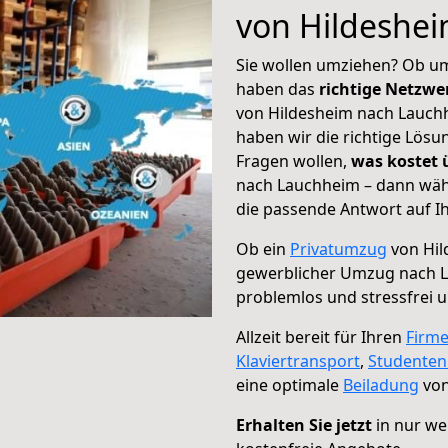
von Hildeshe
Sie wollen umziehen? Ob um
haben das
richtige Netzw
von Hildesheim nach Lauchh
haben wir die richtige Lösu
Fragen wollen,
was kostet
nach Lauchheim – dann wähl
die passende Antwort auf Ih
Ob ein
Privatumzug
von Hil
gewerblicher Umzug nach 
problemlos und stressfrei 
Allzeit bereit für Ihren
Firm
Klaviertransport
,
Studente
eine optimale
Beiladung
von
Erhalten Sie jetzt
in nur we