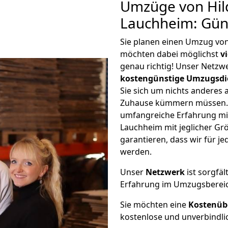
Umzüge von Hil
Lauchheim: Gün
Sie planen einen Umzug vo
möchten dabei möglichst
v
genau richtig! Unser Netzw
kostengünstige Umzugsdi
Sie sich um nichts anderes 
Zuhause kümmern müssen. W
umfangreiche Erfahrung m
Lauchheim mit jeglicher G
garantieren, dass wir für j
werden.
Unser
Netzwerk
ist sorgfäl
Erfahrung im Umzugsberei
Sie möchten eine
Kostenüb
kostenlose und unverbindli