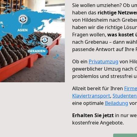
Sie wollen umziehen? Ob um
haben das
richtige Netzw
von Hildesheim nach Greben
haben wir die richtige Lösu
Fragen wollen,
was kostet
nach Grebenau – dann wähle
passende Antwort auf Ihre 
Ob ein
Privatumzug
von Hil
gewerblicher Umzug nach 
problemlos und stressfrei 
Allzeit bereit für Ihren
Firm
Klaviertransport
,
Studente
eine optimale
Beiladung
von
Erhalten Sie jetzt
in nur we
kostenfreie Angebote.