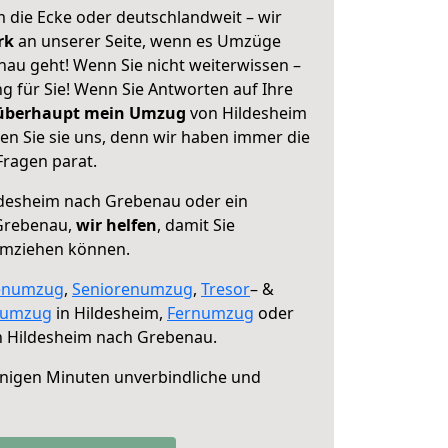
 die Ecke oder deutschlandweit – wir
erk
an unserer Seite, wenn es Umzüge
au geht! Wenn Sie nicht weiterwissen –
ng für Sie! Wenn Sie Antworten auf Ihre
 überhaupt mein Umzug
von Hildesheim
n Sie sie uns, denn wir haben immer die
Fragen parat.
desheim nach Grebenau oder ein
Grebenau,
wir helfen
, damit Sie
umziehen können.
enumzug
,
Seniorenumzug
,
Tresor
– &
numzug
in Hildesheim,
Fernumzug
oder
 Hildesheim nach Grebenau.
nigen Minuten unverbindliche und