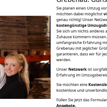
Sie planen einen Umzug vo
möchten dabei möglichst
v
genau richtig! Unser Netzw
kostengünstige Umzugsdi
Sie sich um nichts anderes 
Zuhause kümmern müssen. W
umfangreiche Erfahrung m
Grebenau mit jeglicher Gr
garantieren, dass wir für j
werden.
Unser
Netzwerk
ist sorgfäl
Erfahrung im Umzugsberei
Sie möchten eine
Kostenüb
kostenlose und unverbindli
Füllen Sie jetzt das Formula
Angebote.