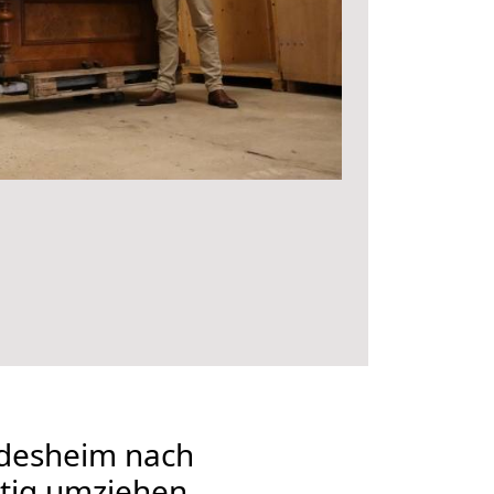
desheim nach
tig umziehen