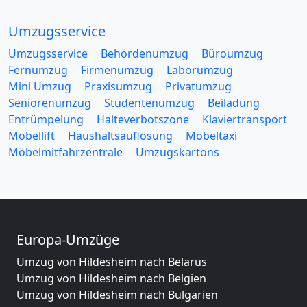
Umzugsservice
Umzugsservice
Behördenumzug
Büroumzug
Fernumzug
Firmenumzug
Laborumzug
Mini Umzug
Praxisumzug
Privatumzug
Seniorenumzug
Studentenumzug
Beiladung
Entrümpelung
Halteverbotszone
Klaviertransport
Möbellift
Haushaltsauflösung
Möbeltaxi
Möbelmitfahrzentrale
Umzugskartons
Europa-Umzüge
Umzug von Hildesheim nach Belarus
Umzug von Hildesheim nach Belgien
Umzug von Hildesheim nach Bulgarien