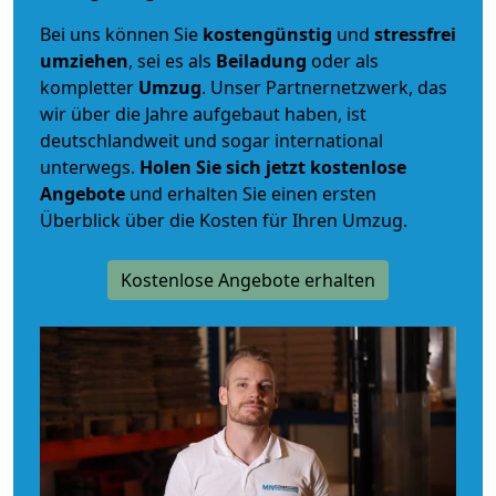
Bei uns können Sie
kostengünstig
und
stressfrei
umziehen
, sei es als
Beiladung
oder als
kompletter
Umzug
. Unser Partnernetzwerk, das
wir über die Jahre aufgebaut haben, ist
deutschlandweit und sogar international
unterwegs.
Holen Sie sich jetzt kostenlose
Angebote
und erhalten Sie einen ersten
Überblick über die Kosten für Ihren Umzug.
Kostenlose Angebote erhalten