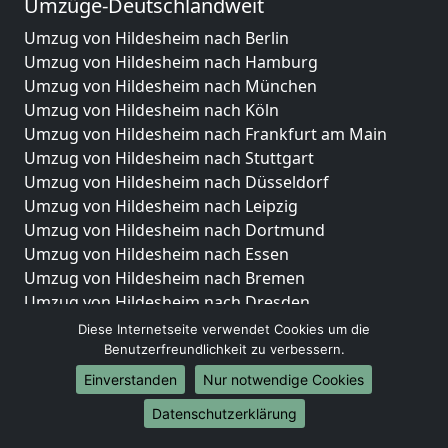
Umzüge-Deutschlandweit
Umzug von Hildesheim nach Berlin
Umzug von Hildesheim nach Hamburg
Umzug von Hildesheim nach München
Umzug von Hildesheim nach Köln
Umzug von Hildesheim nach Frankfurt am Main
Umzug von Hildesheim nach Stuttgart
Umzug von Hildesheim nach Düsseldorf
Umzug von Hildesheim nach Leipzig
Umzug von Hildesheim nach Dortmund
Umzug von Hildesheim nach Essen
Umzug von Hildesheim nach Bremen
Umzug von Hildesheim nach Dresden
Umzug von Hildesheim nach Hannover
Diese Internetseite verwendet Cookies um die
Umzug von Hildesheim nach Nürnberg
Benutzerfreundlichkeit zu verbessern.
Umzug von Hildesheim nach Duisburg
Einverstanden
Nur notwendige Cookies
Umzug von Hildesheim nach Bochum
Datenschutzerklärung
Umzug von Hildesheim nach Wuppertal
Umzug von Hildesheim nach Bielefeld