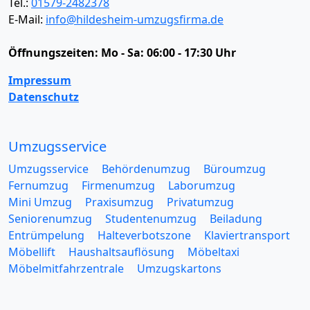
Tel.:
01579-2482378
E-Mail:
info@hildesheim-umzugsfirma.de
Öffnungszeiten:
Mo - Sa: 06:00 - 17:30 Uhr
Impressum
Datenschutz
Umzugsservice
Umzugsservice
Behördenumzug
Büroumzug
Fernumzug
Firmenumzug
Laborumzug
Mini Umzug
Praxisumzug
Privatumzug
Seniorenumzug
Studentenumzug
Beiladung
Entrümpelung
Halteverbotszone
Klaviertransport
Möbellift
Haushaltsauflösung
Möbeltaxi
Möbelmitfahrzentrale
Umzugskartons