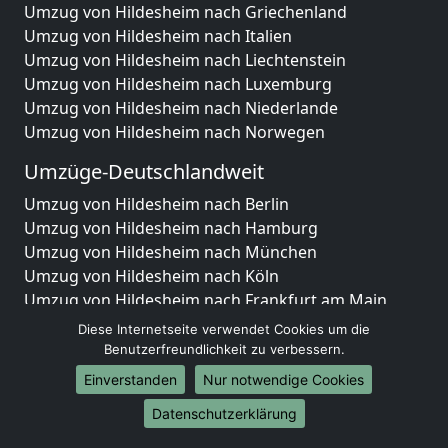
Umzug von Hildesheim nach Griechenland
Umzug von Hildesheim nach Italien
Umzug von Hildesheim nach Liechtenstein
Umzug von Hildesheim nach Luxemburg
Umzug von Hildesheim nach Niederlande
Umzug von Hildesheim nach Norwegen
Umzüge-Deutschlandweit
Umzug von Hildesheim nach Berlin
Umzug von Hildesheim nach Hamburg
Umzug von Hildesheim nach München
Umzug von Hildesheim nach Köln
Umzug von Hildesheim nach Frankfurt am Main
Umzug von Hildesheim nach Stuttgart
Diese Internetseite verwendet Cookies um die
Umzug von Hildesheim nach Düsseldorf
Benutzerfreundlichkeit zu verbessern.
Umzug von Hildesheim nach Leipzig
Einverstanden
Nur notwendige Cookies
Umzug von Hildesheim nach Dortmund
Datenschutzerklärung
Umzug von Hildesheim nach Essen
Umzug von Hildesheim nach Bremen